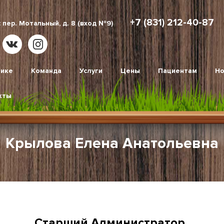
+7 (831) 212-40-87
 пер. Мотальный, д. 8 (вход №9)
нике
Команда
Услуги
Цены
Пациентам
Но
кты
Крылова Елена Анатольевна
Старший Администратор