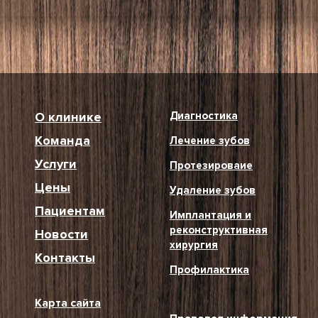
О клинике
Диагностика
Команда
Лечение зубов
Услуги
Протезироваие
Цены
Удаление зубов
Пациентам
Имплантация и
реконструктивная
Новости
хирургия
Контакты
Профилактика
Карта сайта