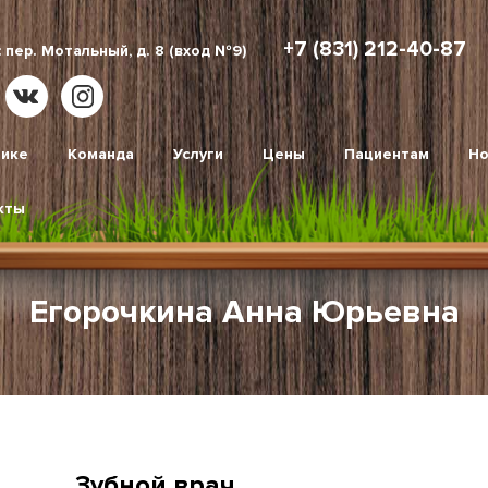
+7 (831) 212-40-87
 пер. Мотальный, д. 8 (вход №9)
нике
Команда
Услуги
Цены
Пациентам
Но
кты
Егорочкина Анна Юрьевна
Зубной врач