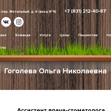
+7 (831) 212-40-87
 пер. Мотальный, д. 8 (вход №9)
нике
Команда
Услуги
Цены
Пациентам
Но
кты
Гоголева Ольга Николаевна
Ассистент врача-стоматолога