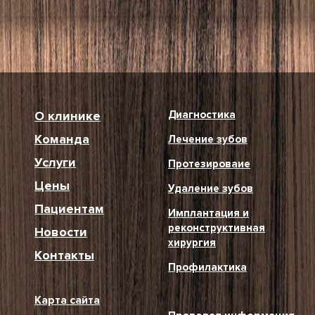
О клинике
Диагностика
Команда
Лечение зубов
Услуги
Протезироваие
Цены
Удаление зубов
Пациентам
Имплантация и
реконструктивная
Новости
хирургия
Контакты
Профилактика
Карта сайта