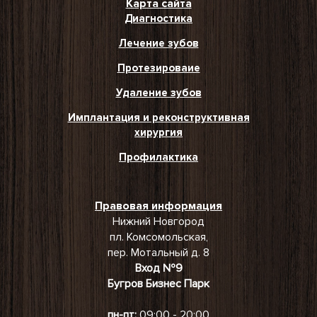
Карта сайта
Диагностика
Лечение зубов
Протезироваие
Удаление зубов
Имплантация и реконструктивная
хирургия
Профилактика
Правовая информация
Нижний Новгород
пл. Комсомольская,
пер. Мотальный д. 8
Вход №9
Бугров Бизнес Парк
пн-пт:
09:00 - 20:00