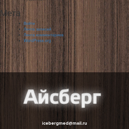
Мета
Войти
Лента записей
Лента комментариев
WordPress.org
icebergmed@mail.ru