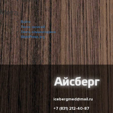
Рубрик нет
Мета
Войти
Лента записей
Лента комментариев
WordPress.org
icebergmed@mail.ru
+7 (831) 212-40-87