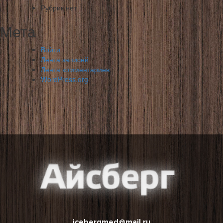
Рубрик нет
Мета
Войти
Лента записей
Лента комментариев
WordPress.org
icebergmed@mail.ru