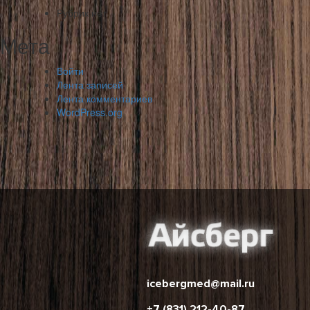
Рубрик нет
Мета
Войти
Лента записей
Лента комментариев
WordPress.org
icebergmed@mail.ru
+7 (831) 212-40-87