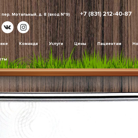
+7 (831) 212-40-87
 пер. Мотальный, д. 8 (вход №9)
нике
Команда
Услуги
Цены
Пациентам
Но
кты