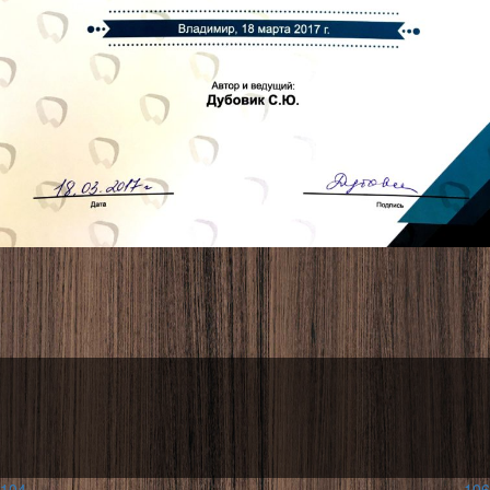
104
106