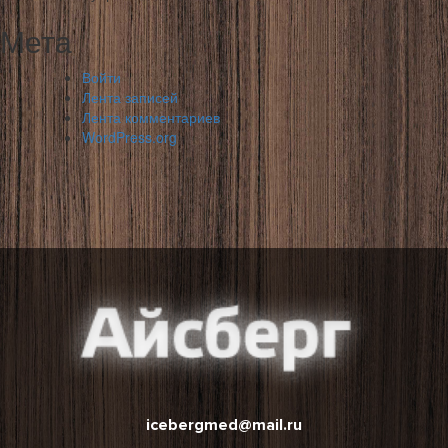
Мета
Войти
Лента записей
Лента комментариев
WordPress.org
icebergmed@mail.ru