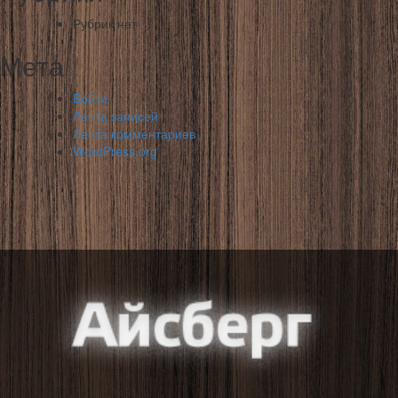
Рубрик нет
Мета
Войти
Лента записей
Лента комментариев
WordPress.org