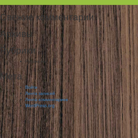
Свежие комментарии
Архивы
Рубрики
Рубрик нет
Мета
Войти
Лента записей
Лента комментариев
WordPress.org