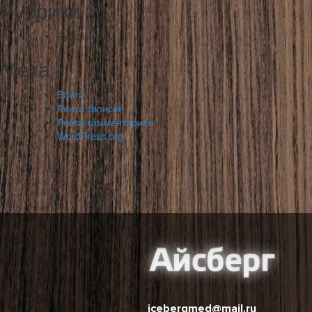
Рубрики
Рубрик нет
Мета
Войти
Лента записей
Лента комментариев
WordPress.org
icebergmed@mail.ru