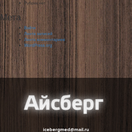
Рубрик нет
Мета
Войти
Лента записей
Лента комментариев
WordPress.org
icebergmed@mail.ru