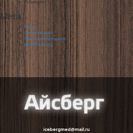
Рубрик нет
Мета
Войти
Лента записей
Лента комментариев
WordPress.org
icebergmed@mail.ru