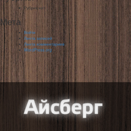
Рубрик нет
Мета
Войти
Лента записей
Лента комментариев
WordPress.org