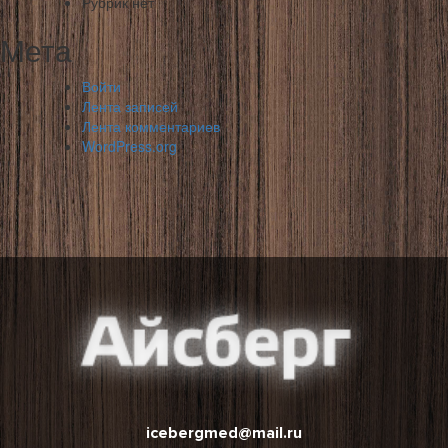
Рубрик нет
Мета
Войти
Лента записей
Лента комментариев
WordPress.org
icebergmed@mail.ru