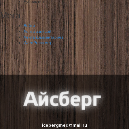
Рубрик нет
Мета
Войти
Лента записей
Лента комментариев
WordPress.org
icebergmed@mail.ru