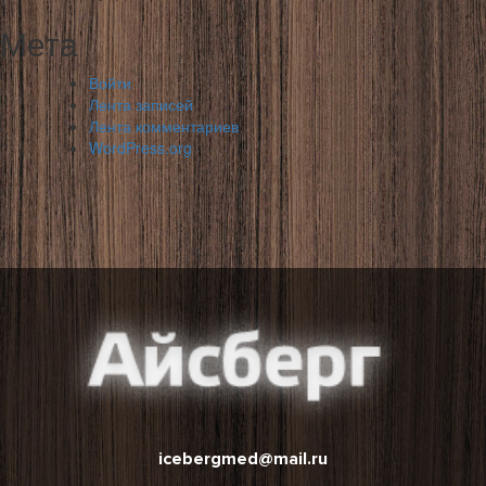
Мета
Войти
Лента записей
Лента комментариев
WordPress.org
icebergmed@mail.ru