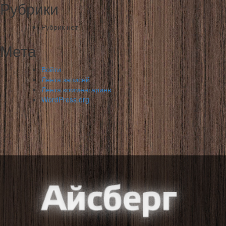
Рубрики
Рубрик нет
Мета
Войти
Лента записей
Лента комментариев
WordPress.org