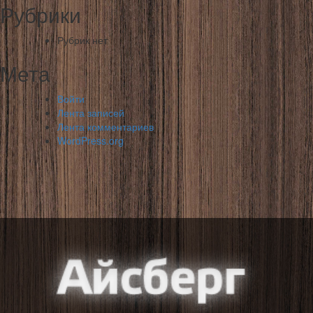
Рубрики
Рубрик нет
Мета
Войти
Лента записей
Лента комментариев
WordPress.org