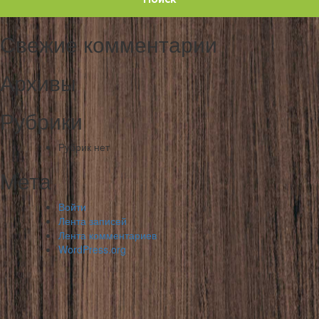
Свежие комментарии
Архивы
Рубрики
Рубрик нет
Мета
Войти
Лента записей
Лента комментариев
WordPress.org