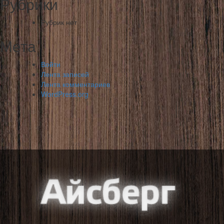
Рубрики
Рубрик нет
Мета
Войти
Лента записей
Лента комментариев
WordPress.org