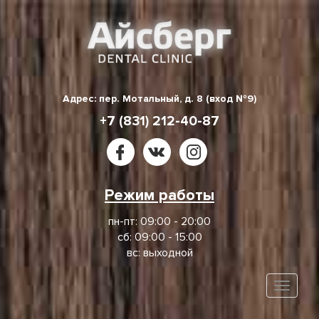
Skip
to
content
Адрес: пер. Мотальный, д. 8 (вход №9)
+7 (831) 212-40-87
Режим работы
пн-пт: 09:00 - 20:00
сб: 09:00 - 15:00
вс: выходной
Toggle
naviga