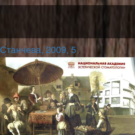
Станчева, 2009, 5