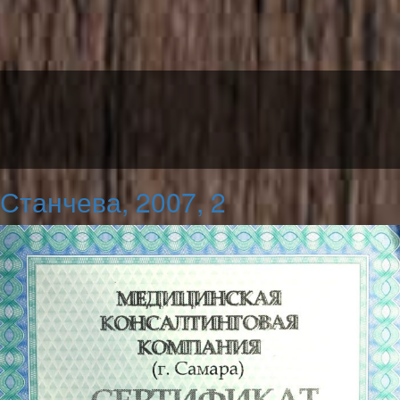
Станчева, 2007, 2