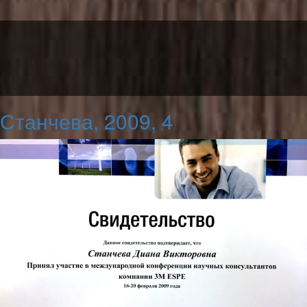
Станчева, 2009, 4