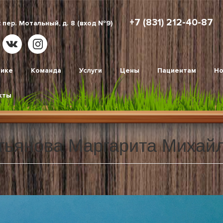
+7 (831) 212-40-87
 пер. Мотальный, д. 8 (вход №9)
нике
Команда
Услуги
Цены
Пациентам
Но
кты
тьянова Маргарита Михай