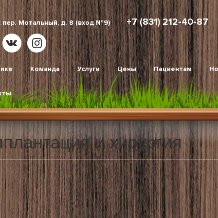
+7 (831) 212-40-87
 пер. Мотальный, д. 8 (вход №9)
нике
Команда
Услуги
Цены
Пациентам
Но
кты
плантация и хирургия