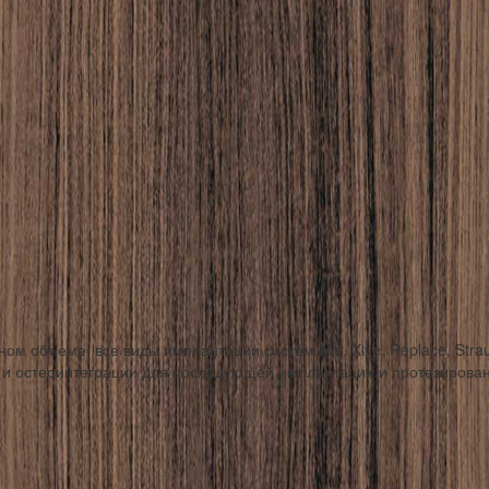
ом объеме, все виды имплантации систем Mis, Xive, Replace, Strau
 и остеоинтеграции для последующей имплантации и протезирова