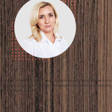
Закончила НижГМА в 1997 году. Хирургическая стоматология в полн
Проводит лоскутные операции, операции по мембранной пластике
Действующий член НАС.