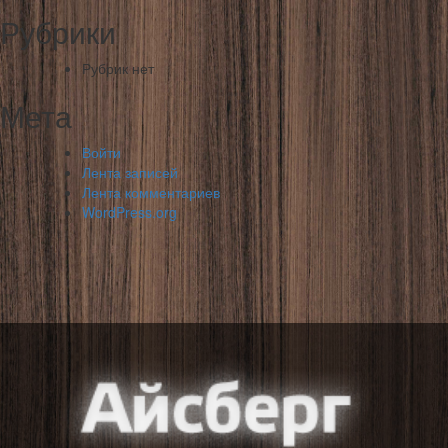
Рубрики
Рубрик нет
Мета
Войти
Лента записей
Лента комментариев
WordPress.org