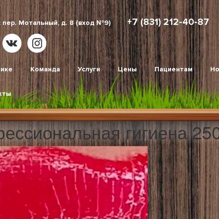
+7 (831) 212-40-87
 пер. Мотальный, д. 8 (вход №9)
нике
Команда
Услуги
Цены
Пациентам
Но
кты
фессиональная гигиена 25