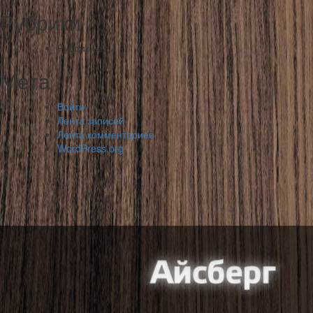
Рубрики
Рубрик нет
Мета
Войти
Лента записей
Лента комментариев
WordPress.org